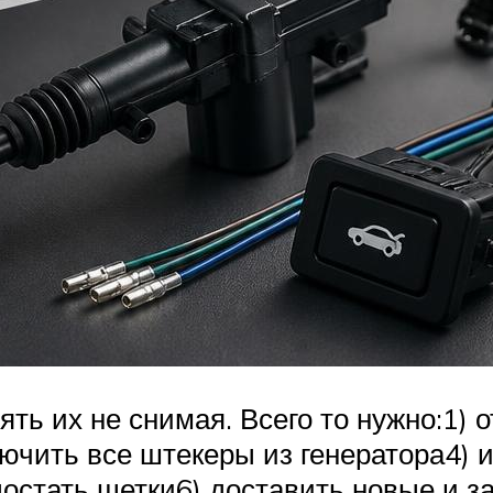
ть их не снимая. Всего то нужно:1)
лючить все штекеры из генератора4) 
достать щетки6) доставить новые и з