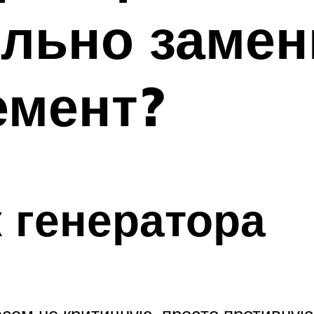
льно замен
емент?
 генератора
сем не критичную, просто противную: