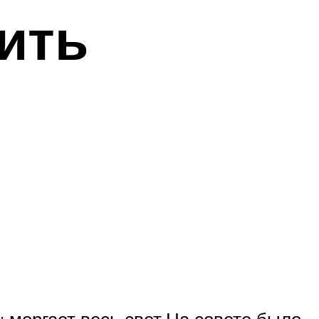
ить
 моргает весь свет.На совете было