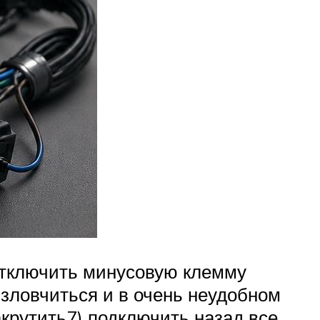
 отключить минусовую клемму
изловчиться и в очень неудобном
акрутить7) подключить назад все