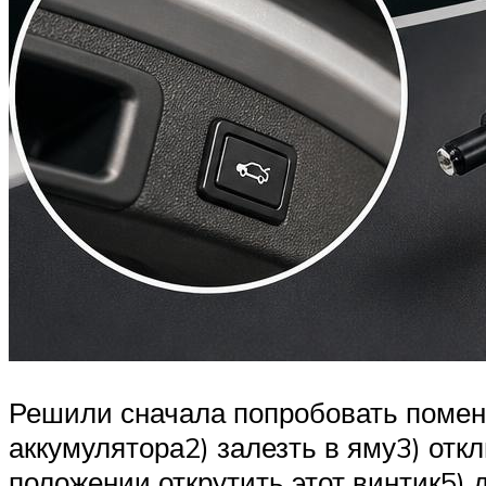
Решили сначала попробовать поменя
аккумулятора2) залезть в яму3) отк
положении открутить этот винтик5) 