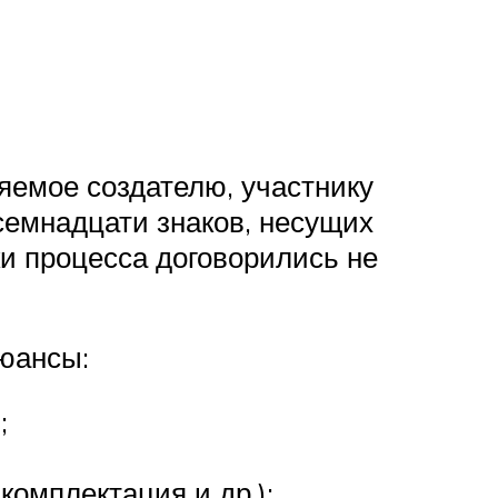
яемое создателю, участнику
семнадцати знаков, несущих
ки процесса договорились не
юансы:
;
;
омплектация и др.);