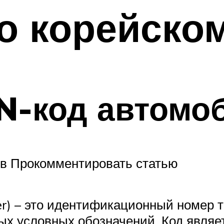
 о корейско
IN-код автомо
в Прокомментировать статью
mber) – это идентификационный номер 
ых условных обозначений. Код явля