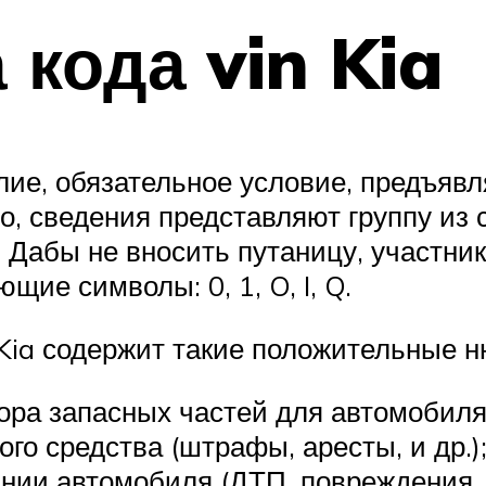
кода vin Kia
ие, обязательное условие, предъявл
о, сведения представляют группу из 
 Дабы не вносить путаницу, участни
ие символы: 0, 1, O, I, Q.
Kia содержит такие положительные н
ора запасных частей для автомобиля
го средства (штрафы, аресты, и др.)
ии автомобиля (ДТП, повреждения, к