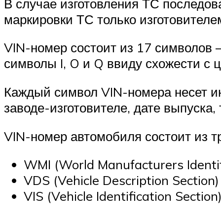
В случае изготовления ТС последов
маркировки ТС только изготовителем
VIN-номер состоит из 17 символов 
символы I, O и Q ввиду схожести с 
Каждый символ VIN-номера несет ин
заводе-изготовителе, дате выпуска, 
VIN-номер автомобиля состоит из т
WMI (World Manufacturers Identi
VDS (Vehicle Description Section
VIS (Vehicle Identification Sect