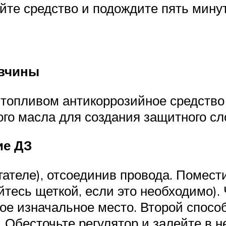
йте средство и подождите пять мину
авчины
й топливом антикоррозийное средство
ого масла для создания защитного сл
ие ДЗ
гателе), отсоединив провода. Помест
тесь щеткой, если это необходимо).
вое изначальное место. Второй спосо
 Обесточьте регулятор и залейте в н