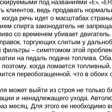
скируемыми под названиями «E», «ER
ь клиентов, ведь продавать нормаль
когда речь идет о масштабах страны,
ием спирта законодатель не запрещае
ливо со временем убивает двигатель
аправок, торгующих слитым у дально
фильтры – симптомом этой проблемы
жатии на педаль подачи топлива. Об
поэтому, когда ломается топливный, 
вится переобогащенной, что в обоих 
ля может выйти из строя не только
атации и ненадлежащего ухода. Автол
аз месяц. Для этого ее необходимо 