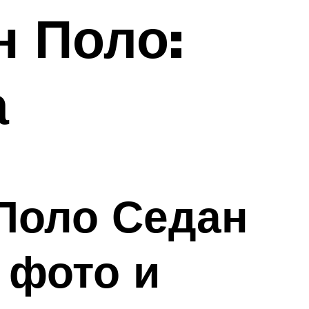
н Поло:
а
 Поло Седан
 фото и