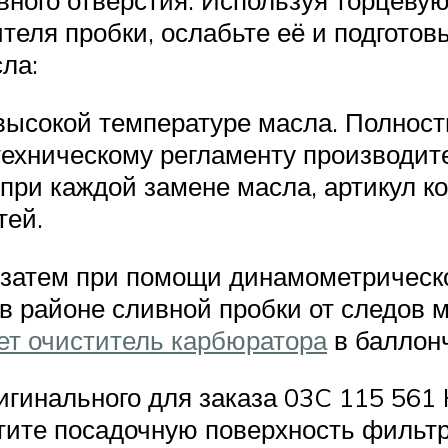
вного отверстия. Используя торцеву
теля пробки, ослабьте её и подготов
ла:
высокой температуре масла. Полност
 техническому регламенту производит
ри каждой замене масла, артикул ко
тей.
 а затем при помощи динамометрическ
в районе сливной пробки от следов м
ет очиститель карбюратора
в баллонч
игинального для заказа 03C 115 561
стите посадочную поверхность фильт