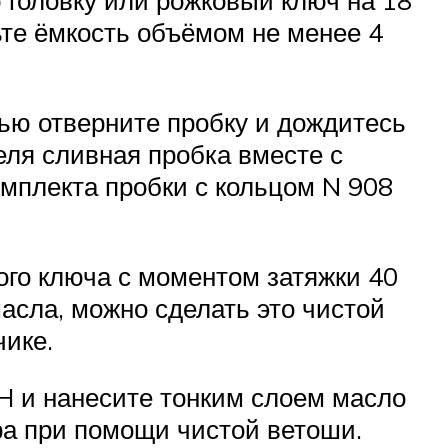
ю головку или рожковый ключ на 18
ьте ёмкость объёмом не менее 4
ью отверните пробку и дождитесь
еля сливная пробка вместе с
мплекта пробки с кольцом N ‎908
ого ключа с моментом затяжки 40
асла, можно сделать это чистой
ике.
 H и нанесите тонким слоем масло
ра при помощи чистой ветоши.