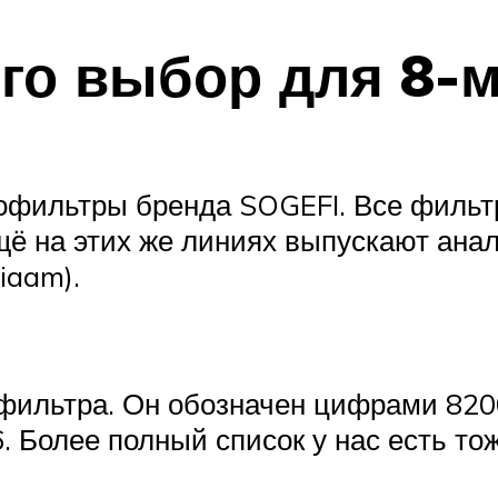
го выбор для 8-м
офильтры бренда SOGEFI. Все фильт
щё на этих же линиях выпускают ана
iaam).
ильтра. Он обозначен цифрами 8200
 Более полный список у нас есть тож