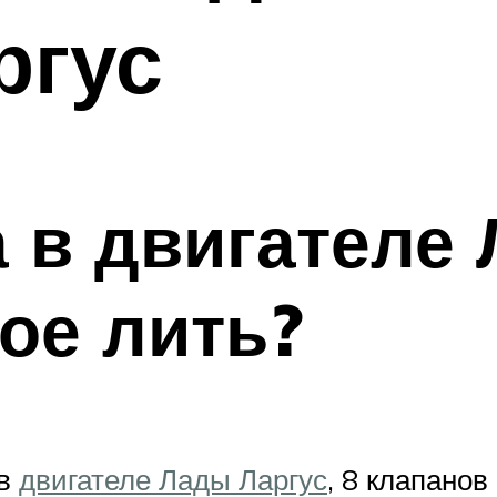
ргус
 в двигателе 
кое лить?
 в
двигателе Лады Ларгус
, 8 клапанов