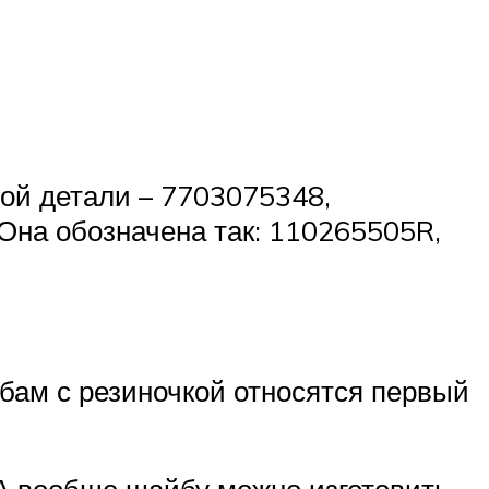
той детали – 7703075348,
Она обозначена так: 110265505R,
йбам с резиночкой относятся первый
. А вообще шайбу можно изготовить