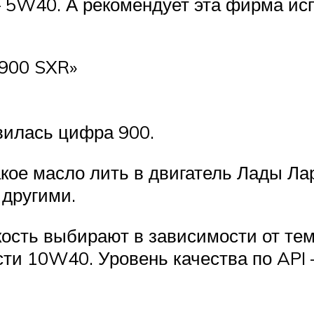
ь – 5W40. А рекомендует эта фирма ис
 900 SXR»
вилась цифра 900.
кое масло лить в двигатель Лады Лар
 другими.
кость выбирают в зависимости от т
сти 10W40. Уровень качества по API –