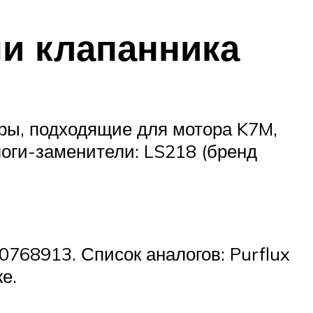
и клапанника
ры, подходящие для мотора K7M,
логи-заменители: LS218 (бренд
768913. Список аналогов: Purflux
е.