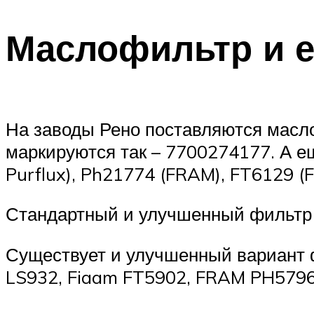
Маслофильтр и е
На заводы Рено поставляются масл
маркируются так – 7700274177. А е
Purflux), Ph21774 (FRAM), FT6129 (F
Стандартный и улучшенный фильтр
Существует и улучшенный вариант ф
LS932, Fiaam FT5902, FRAM PH5796.