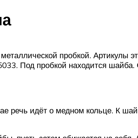
ла
 металлической пробкой. Артикулы э
33. Под пробкой находится шайба. 
чае речь идёт о медном кольце. К ша
йбы, пусть затем обижается на себя