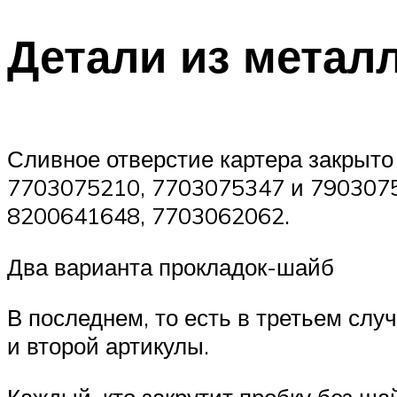
Детали из метал
Сливное отверстие картера закрыто
7703075210, 7703075347 и 79030750
8200641648, 7703062062.
Два варианта прокладок-шайб
В последнем, то есть в третьем слу
и второй артикулы.
Каждый, кто закрутит пробку без ша