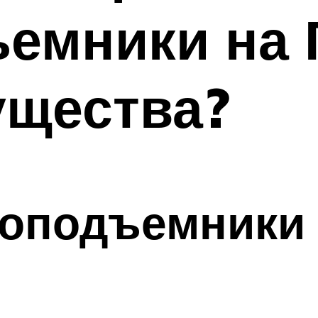
емники на Г
ущества?
лоподъемники 