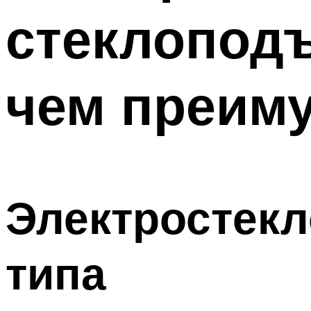
стеклоподъ
чем преим
Электростек
типа