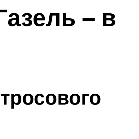
азель – в
тросового