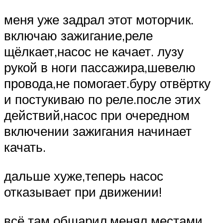
меня уже задрал этот моторчик.
включаю зажигание,реле
щёлкает,насос не качает. лузу
рукой в ноги пассажира,шевелю
провода,не помогает.буру отвёртку
и постукиваю по реле.после этих
действий,насос при очередном
включении зажигания начинает
качать.
дальше хуже,теперь насос
отказывает при движении!
всё там обшарил,менял местами