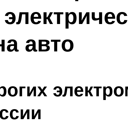
 электричес
на авто
рогих электр
оссии