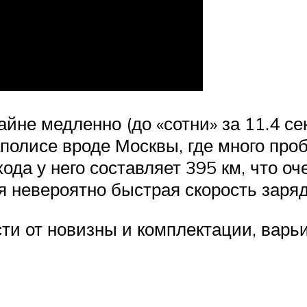
айне медленно (до «сотни» за 11.4 с
аполисе вроде Москвы, где много проб
 хода у него составляет 395 км, что о
 невероятно быстрая скорость заря
сти от новизны и комплектации, варь